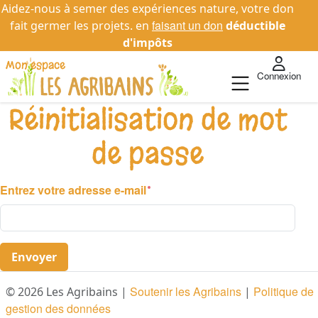
Aidez-nous à semer des expériences nature, votre don
faisant un don
fait germer les projets. en
déductible
d'impôts
Connexion
Réinitialisation de mot
de passe
Entrez votre adresse e-mail
Envoyer
Soutenir les Agribains
Politique de
© 2026 Les Agribains |
|
gestion des données